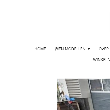
Ga
direct
naar
de
hoofdinhoud
HOME
ØIEN MODELLEN
OVER
WINKEL 