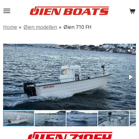
Ga
direct
naar
Home
»
Øien modellen
»
Øien 710 FH
de
hoofdinhoud