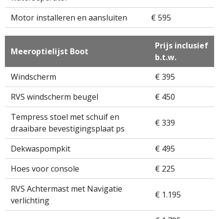
Motor installeren en aansluiten
€ 595
Prijs inclusief
Meeroptielijst Boot
b.t.w.
Windscherm
€ 395
RVS windscherm beugel
€ 450
Tempress stoel met schuif en
€ 339
draaibare bevestigingsplaat ps
Dekwaspompkit
€ 495
Hoes voor console
€ 225
RVS Achtermast met Navigatie
€ 1.195
verlichting