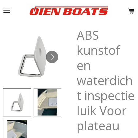
Ga
direct
naar
de
ABS
hoofdinhoud
kunstof
en
waterdich
t inspectie
luik Voor
plateau