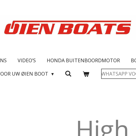
ONS
VIDEO’S
HONDA BUITENBOORDMOTOR
B
VOOR UW ØIEN BOOT
WHATSAPP VO
High