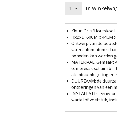
In winkelwa
Kleur: Grijs/Houtskool
HxBxD: 60CM x 44CM x
Ontwerp van de bootsto
varen, aluminium schar
beneden kan worden ge
MATERIAAL: Gemaakt van
compressieschuim blijf
aluminiumlegering en z
DUURZAAM: de duurzame
ontberingen van een m
INSTALLATIE: eenvoudig
wartel of voetstuk, inc