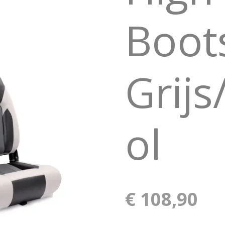
Boot
Grij
ol
€ 108,90