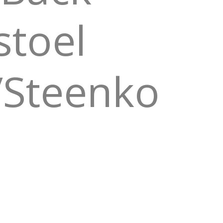
stoel
s/Steenko