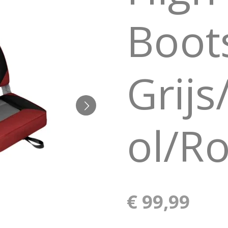
Boot
Grij
ol/R
€ 99,99