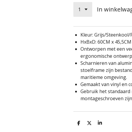
In winkelwa
Kleur: Grijs/Steenkool
HxBxD: 60CM x 45,5CM
Ontworpen met een veel
ergonomische ontwerp v
Scharnieren van alumi
stoelframe zijn bestan
maritieme omgeving.
Gemaakt van vinyl en c
Gebruik het standaard
montageschroeven zij
D
D
S
e
e
h