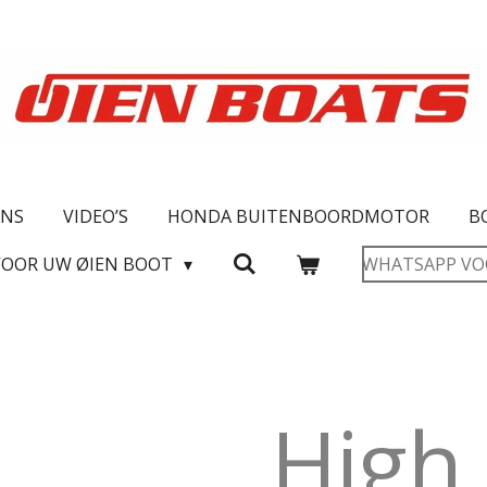
ONS
VIDEO’S
HONDA BUITENBOORDMOTOR
B
VOOR UW ØIEN BOOT
WHATSAPP VO
High