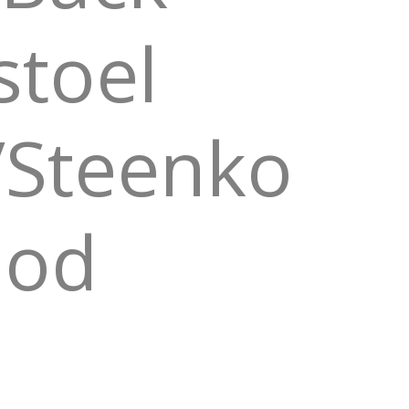
stoel
s/Steenko
ood