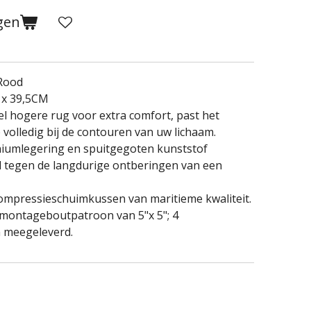
gen
/Rood
 x 39,5CM
 hogere rug voor extra comfort, past het
olledig bij de contouren van uw lichaam.
niumlegering en spuitgegoten kunststof
d tegen de langdurige ontberingen van een
ompressieschuimkussen van maritieme kwaliteit.
 montageboutpatroon van 5"x 5"; 4
n meegeleverd.