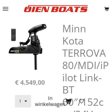
Ga
direct
naar
de
Minn
hoofdinhoud
Kota
TERROVA
80/MDI/iP
ilot Link-
€ 4.549,00
BT
In
60″/152c
winkelwagen