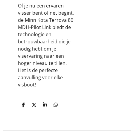
Of je nu een ervaren
visser bent of net begint,
de Minn Kota Terrova 80
MDI i-Pilot Link biedt de
technologie en
betrouwbaarheid die je
nodig hebt om je
viservaring naar een
hoger niveau te tillen.
Het is de perfecte
aanvulling voor elke
visboot!
D
D
S
D
e
e
h
e
l
e
a
l
e
l
r
e
n
e
n