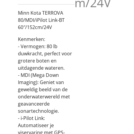
m/24V
Minn Kota TERROVA
80/MDI/iPilot Link-BT
60″/152cm/24V
Kenmerken:
- Vermogen: 80 lb
duwkracht, perfect voor
grotere boten en
uitdagende wateren.
- MDI (Mega Down
Imaging): Geniet van
geweldig beeld van de
onderwaterwereld met
geavanceerde
sonartechnologie.
- i-Pilot Link:
Automatiseer je
viservaring met GPS-