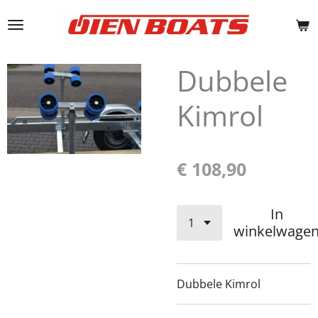
Ga
direct
naar
de
Dubbele
hoofdinhoud
Kimrol
€ 108,90
In
winkelwage
Dubbele Kimrol