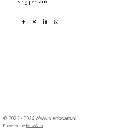
velg per stuk
D
D
S
D
e
e
h
e
l
e
a
l
e
l
r
e
n
e
n
© 2024 - 2026 Www.oienboats.nl
Powered by
JouwWeb