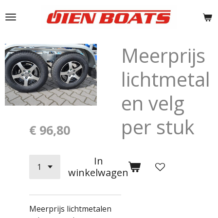
Ga
direct
naar
de
Meerprijs
hoofdinhoud
lichtmetal
en velg
per stuk
€ 96,80
In
winkelwagen
Meerprijs lichtmetalen