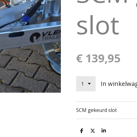
slot
€ 139,95
In winkelwa
SCM gekeurd slot
D
D
S