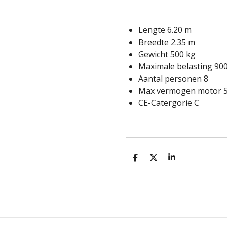
Lengte 6.20 m
Breedte 2.35 m
Gewicht 500 kg
Maximale belasting 90
Aantal personen 8
Max vermogen motor 5
CE-Catergorie C
D
D
S
e
e
h
l
e
a
e
l
r
n
e