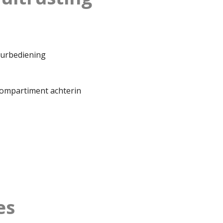
uurbediening
compartiment achterin
es