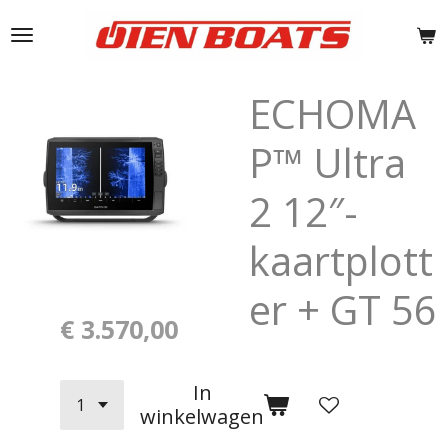
Ga
direct
naar
de
ECHOMA
hoofdinhoud
P™ Ultra
2 12″-
kaartplott
er + GT 56
€ 3.570,00
In
winkelwagen