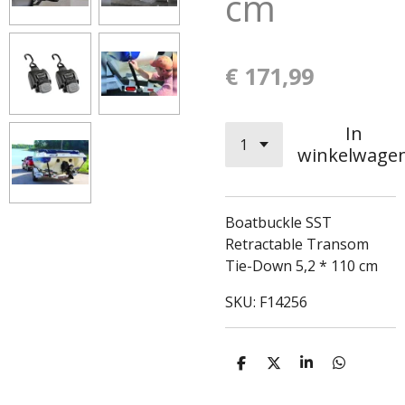
cm
€ 171,99
In
winkelwage
Boatbuckle SST
Retractable Transom
Tie-Down 5,2 * 110 cm
SKU:
F14256
D
D
S
D
e
e
h
e
l
e
a
l