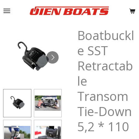
Ga
direct
naar
de
Boatbuckl
hoofdinhoud
e SST
Retractab
le
Transom
Tie-Down
5,2 * 110