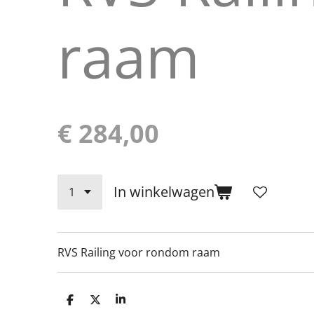
raam
€ 284,00
In winkelwagen
RVS Railing voor rondom raam
D
D
S