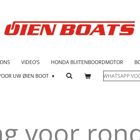
 ONS
VIDEO’S
HONDA BUITENBOORDMOTOR
B
VOOR UW ØIEN BOOT
WHATSAPP VO
ing voor ro